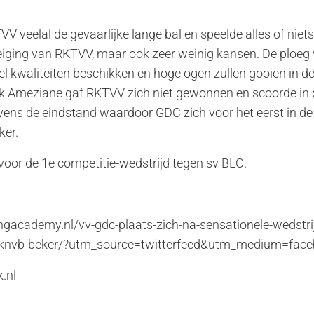
V veelal de gevaarlijke lange bal en speelde alles of niet
eiging van RKTVV, maar ook zeer weinig kansen. De ploe
l kwaliteiten beschikken en hoge ogen zullen gooien in d
k Ameziane gaf RKTVV zich niet gewonnen en scoorde in 
vens de eindstand waardoor GDC zich voor het eerst in de 
ker.
n voor de 1e competitie-wedstrijd tegen sv BLC.
gacademy.nl/vv-gdc-plaats-zich-na-sensationele-wedstrij
e-knvb-beker/?utm_source=twitterfeed&utm_medium=face
.nl