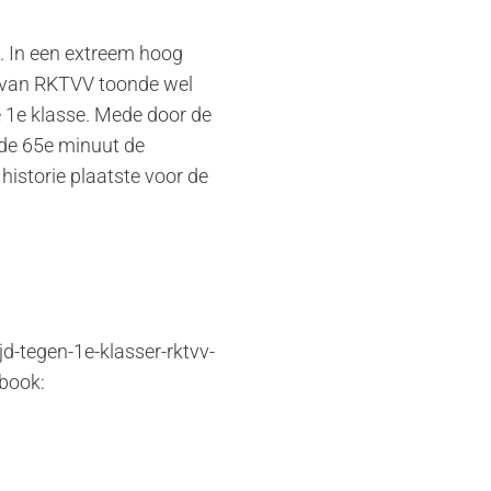
s. In een extreem hoog
g van RKTVV toonde wel
e 1e klasse. Mede door de
de 65e minuut de
historie plaatste voor de
d-tegen-1e-klasser-rktvv-
book: