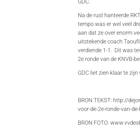
GDC.
Na de rust hanteerde RKTV
tempo was er wel veel dr
aan dat ze over enorm vee
uitstekende coach Taoufi
verdiende 1-1. Dit was te
2e ronde van de KNVB-be
GDC liet zien klaar te zij
BRON TEKST: http://dejon
voor-de-2e-ronde-van-d
BRON FOTO: www.vvdesk