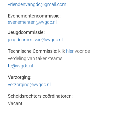
vriendenvangdc@gmail.com
Evenementencommissie:
evenementen@vvgdc.nl
Jeugdcommissie:
jeugdcommissie@vvgdc.nl
Technische Commissie:
klik
hier
voor de
verdeling van taken/teams
tc@vvgdc.nl
Verzorging:
verzorging@vvgdc.nl
Scheidsrechters coördinatoren:
Vacant