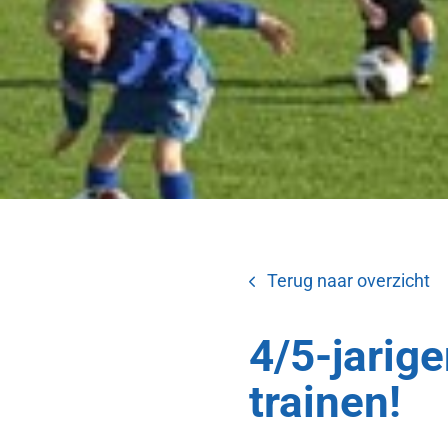
Terug naar overzicht
4/5-jarig
trainen!