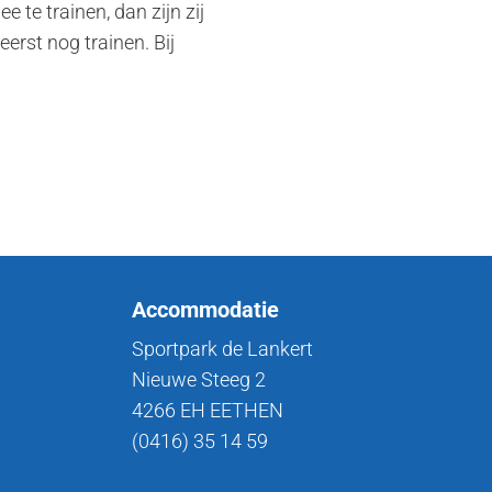
 te trainen, dan zijn zij
erst nog trainen. Bij
Accommodatie
Sportpark de Lankert
Nieuwe Steeg 2
4266 EH EETHEN
(0416) 35 14 59