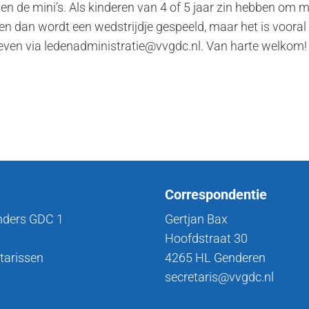
 de mini’s. Als kinderen van 4 of 5 jaar zin hebben om mee
n dan wordt een wedstrijdje gespeeld, maar het is vooral e
geven via ledenadministratie@vvgdc.nl. Van harte welkom!
Correspondentie
nders GDC 1
Gertjan Bax
Hoofdstraat 30
tarissen
4265 HL Genderen
secretaris@vvgdc.nl