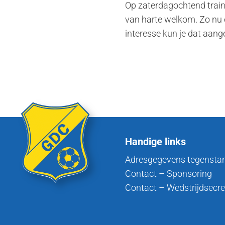
Op zaterdagochtend trainen
van harte welkom. Zo nu e
interesse kun je dat aan
Handige links
Adresgegevens tegensta
Contact – Sponsoring
Contact – Wedstrijdsecre