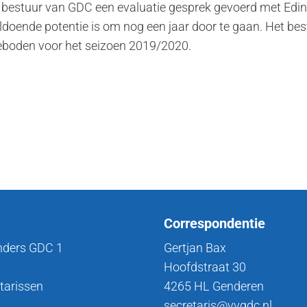
bestuur van GDC een evaluatie gesprek gevoerd met Edin C
ldoende potentie is om nog een jaar door te gaan. Het be
eboden voor het seizoen 2019/2020.
Correspondentie
nders GDC 1
Gertjan Bax
Hoofdstraat 30
tarissen
4265 HL Genderen
secretaris@vvgdc.nl