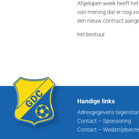
Afgelopen week heeft het 
van mening dat er nog vo
een nieuw contract aang
het bestuur
Handige links
Adresgegevens tegensta
Contact – Sponsoring
Contact – Wedstrijdsecre