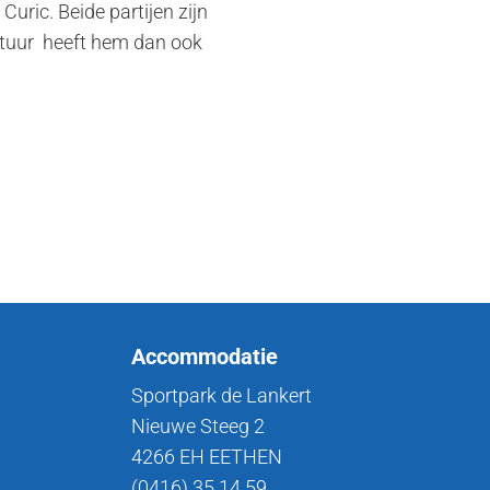
uric. Beide partijen zijn
stuur heeft hem dan ook
Accommodatie
Sportpark de Lankert
Nieuwe Steeg 2
4266 EH EETHEN
(0416) 35 14 59