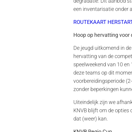
degradatie. Dit aanbod st
een inventarisatie onder
ROUTEKAART HERSTAR
Hoop op hervatting voor 
De jeugd uitkomend in de
hervatting van de competi
speelweekend van 10 en 11
deze teams op dit moment
voorbereidingsperiode (2-
zonder beperkingen kunne
Uiteindelijk zijn we afha
KNVB blijft om de opties 
dat (weer) kan.
KNVB Regio Cup