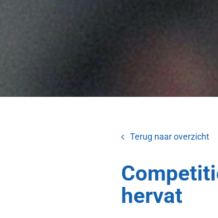
Terug naar overzicht
Competiti
hervat