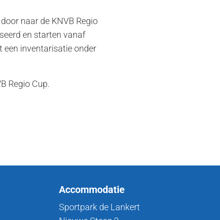
n door naar de KNVB Regio
iseerd en starten vanaf
 een inventarisatie onder
NVB Regio Cup.
Accommodatie
Sportpark de Lankert