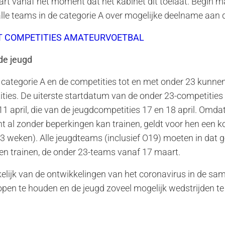
art vanaf het moment dat het kabinet dit toelaat. Begin 
 alle teams in de categorie A over mogelijke deelname aan
T COMPETITIES AMATEURVOETBAL
de jeugd
 categorie A en de competities tot en met onder 23 kunne
ties. De uiterste startdatum van de onder 23-competities
 april, die van de jeugdcompetities 17 en 18 april. Omdat
 al zonder beperkingen kan trainen, geldt voor hen een k
3 weken). Alle jeugdteams (inclusief O19) moeten in dat 
n trainen, de onder 23-teams vanaf 17 maart.
nkelijk van de ontwikkelingen van het coronavirus in de sa
open te houden en de jeugd zoveel mogelijk wedstrijden te