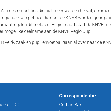
e A in de competities die niet meer worden hervat, strome
ge regionale competities die door de KNVB worden georgan
maatregelen dit toelaten. Begin maart start de KNVB met
over mogelijke deelname aan de KNVB Regio Cup.
e B veld-, zaal- en pupillenvoetbal gaan al over naar de K
Correspondentie
nders GDC 1
Gertjan Bax