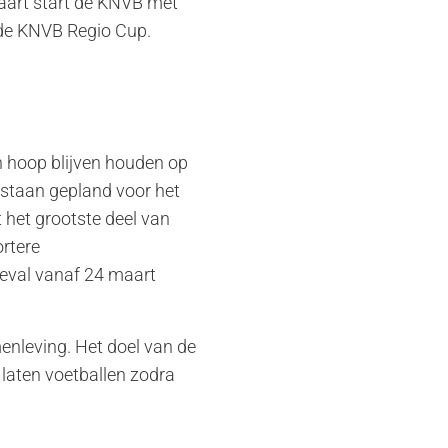
maart start de KNVB met
 de KNVB Regio Cup.
n hoop blijven houden op
 staan gepland voor het
 het grootste deel van
ortere
geval vanaf 24 maart
menleving. Het doel van de
 laten voetballen zodra