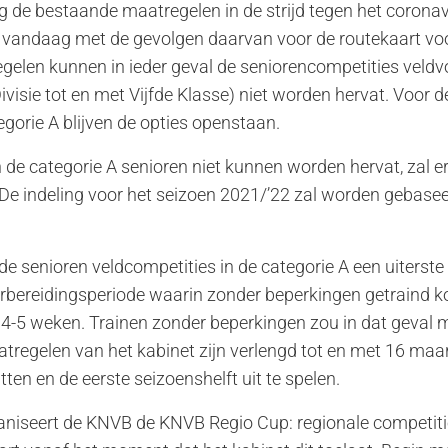
g de bestaande maatregelen in de strijd tegen het coronav
 vandaag met de gevolgen daarvan voor de routekaart voo
elen kunnen in ieder geval de seniorencompetities veldvo
ivisie tot en met Vijfde Klasse) niet worden hervat. Voor d
egorie A blijven de opties openstaan.
 de categorie A senioren niet kunnen worden hervat, zal e
De indeling voor het seizoen 2021/’22 zal worden gebasee
e senioren veldcompetities in de categorie A een uiterst
orbereidingsperiode waarin zonder beperkingen getraind 
an 4-5 weken. Trainen zonder beperkingen zou in dat geval 
regelen van het kabinet zijn verlengd tot en met 16 maart
ten en de eerste seizoenshelft uit te spelen.
niseert de KNVB de KNVB Regio Cup: regionale competiti