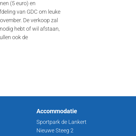
nen (5 euro) en
afdeling van GDC om leuke
november. De verkoop zal
odig hebt of wil afstaan,
ullen ook de
Accommodatie
Sportpark de Lankert
Nieuwe Steeg 2