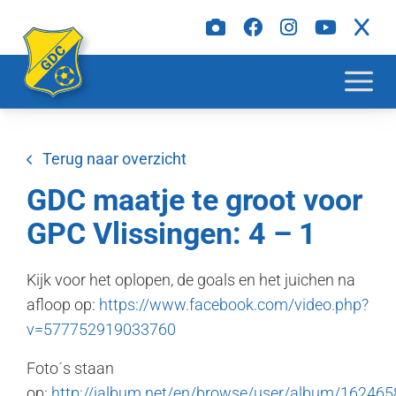
Terug naar overzicht
GDC maatje te groot voor
GPC Vlissingen: 4 – 1
Kijk voor het oplopen, de goals en het juichen na
afloop op:
https://www.facebook.com/video.php?
v=577752919033760
Foto´s staan
op:
http://jalbum.net/en/browse/user/album/162465