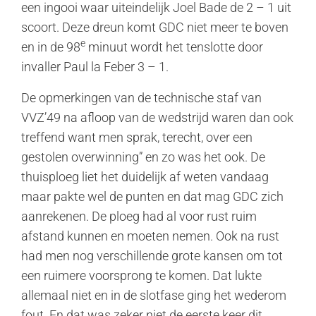
een ingooi waar uiteindelijk Joel Bade de 2 – 1 uit
scoort. Deze dreun komt GDC niet meer te boven
e
en in de 98
minuut wordt het tenslotte door
invaller Paul la Feber 3 – 1.
De opmerkingen van de technische staf van
VVZ’49 na afloop van de wedstrijd waren dan ook
treffend want men sprak, terecht, over een
gestolen overwinning” en zo was het ook. De
thuisploeg liet het duidelijk af weten vandaag
maar pakte wel de punten en dat mag GDC zich
aanrekenen. De ploeg had al voor rust ruim
afstand kunnen en moeten nemen. Ook na rust
had men nog verschillende grote kansen om tot
een ruimere voorsprong te komen. Dat lukte
allemaal niet en in de slotfase ging het wederom
fout. En dat was zeker niet de eerste keer dit