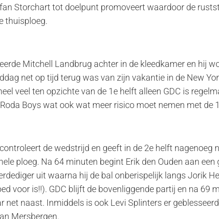
efan Storchart tot doelpunt promoveert waardoor de rusts
e thuisploeg.
esseerde Mitchell Landbrug achter in de kleedkamer en hij w
dag net op tijd terug was van zijn vakantie in de New Yo
heel veel ten opzichte van de 1e helft alleen GDC is regelm
 Roda Boys wat ook wat meer risico moet nemen met de 1
 controleert de wedstrijd en geeft in de 2e helft nagenoeg
hele ploeg. Na 64 minuten begint Erik den Ouden aan een 
erdediger uit waarna hij de bal onberispelijk langs Jorik H
oed voor is!!). GDC blijft de bovenliggende partij en na 69
r net naast. Inmiddels is ook Levi Splinters er geblesseerd
an Mersbergen.