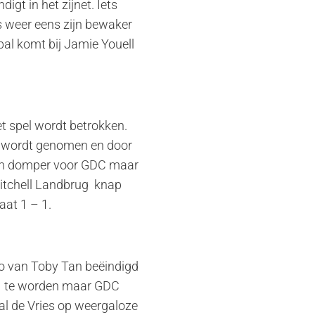
gt in het zijnet. Iets
s weer eens zijn bewaker
bal komt bij Jamie Youell
t spel wordt betrokken.
er wordt genomen en door
Een domper voor GDC maar
 Mitchell Landbrug knap
aat 1 – 1.
lo van Toby Tan beëindigd
– 1 te worden maar GDC
al de Vries op weergaloze