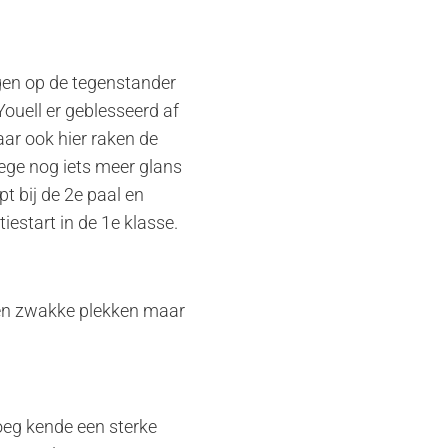
jagen op de tegenstander
Youell er geblesseerd af
r ook hier raken de
zege nog iets meer glans
t bij de 2e paal en
estart in de 1e klasse.
geen zwakke plekken maar
oeg kende een sterke