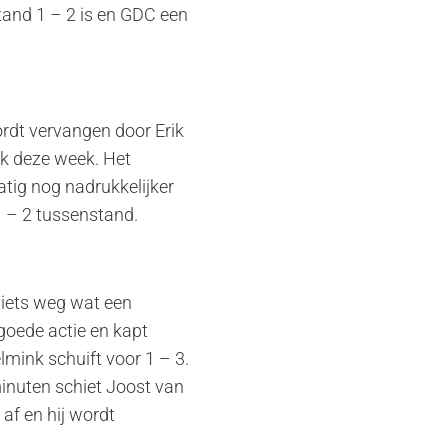
tand 1 – 2 is en GDC een
ordt vervangen door Erik
rk deze week. Het
atig nog nadrukkelijker
 – 2 tussenstand.
 niets weg wat een
goede actie en kapt
elmink schuift voor 1 – 3.
 minuten schiet Joost van
 af en hij wordt