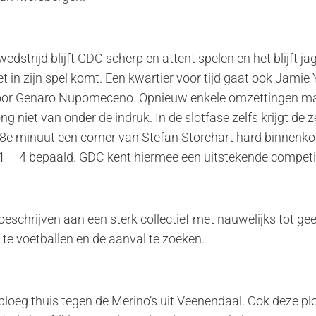
edstrijd blijft GDC scherp en attent spelen en het blijft 
et in zijn spel komt. Een kwartier voor tijd gaat ook Jamie 
door Genaro Nupomeceno. Opnieuw enkele omzettingen maa
niet van onder de indruk. In de slotfase zelfs krijgt de 
88e minuut een corner van Stefan Storchart hard binnenkop
 – 4 bepaald. GDC kent hiermee een uitstekende competiti
oeschrijven aan een sterk collectief met nauwelijks tot 
 te voetballen en de aanval te zoeken.
ploeg thuis tegen de Merino’s uit Veenendaal. Ook deze pl