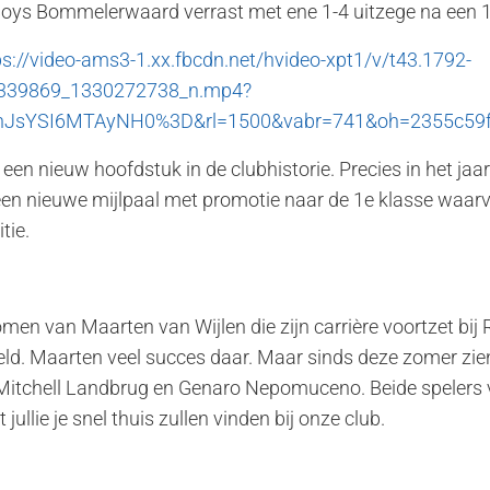
 Boys Bommelerwaard verrast met ene 1-4 uitzege na een 1
ps://video-ams3-1.xx.fbcdn.net/hvideo-xpt1/v/t43.1792-
339869_1330272738_n.mp4?
InJsYSI6MTAyNH0%3D&rl=1500&vabr=741&oh=2355c59
n nieuw hoofdstuk in de clubhistorie. Precies in het jaar
 een nieuwe mijlpaal met promotie naar de 1e klasse waa
tie.
en van Maarten van Wijlen die zijn carrière voortzet bij 
eeld. Maarten veel succes daar. Maar sinds deze zomer zi
 Mitchell Landbrug en Genaro Nepomuceno. Beide spelers
 jullie je snel thuis zullen vinden bij onze club.