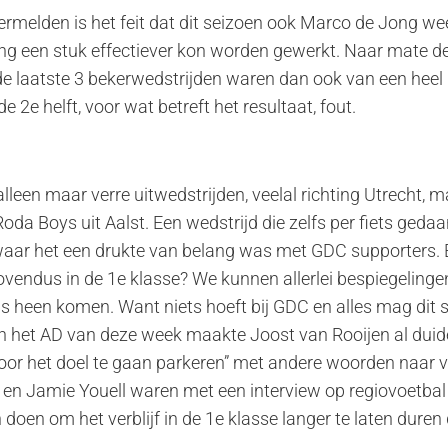
vermelden is het feit dat dit seizoen ook Marco de Jong we
ing een stuk effectiever kon worden gewerkt. Naar mate d
de laatste 3 bekerwedstrijden waren dan ook van een heel b
de 2e helft, voor wat betreft het resultaat, fout.
alleen maar verre uitwedstrijden, veelal richting Utrecht, m
da Boys uit Aalst. Een wedstrijd die zelfs per fiets geda
waar het een drukte van belang was met GDC supporters.
endus in de 1e klasse? We kunnen allerlei bespiegeling
 heen komen. Want niets hoeft bij GDC en alles mag dit se
 in het AD van deze week maakte Joost van Rooijen al duide
oor het doel te gaan parkeren” met andere woorden naar v
 en Jamie Youell waren met een interview op regiovoetbal 
 doen om het verblijf in de 1e klasse langer te laten duren 