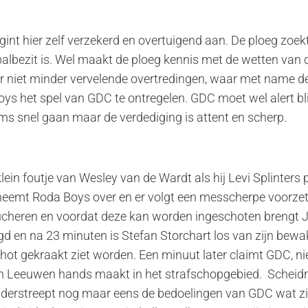
int hier zelf verzekerd en overtuigend aan. De ploeg zoekt 
balbezit is. Wel maakt de ploeg kennis met de wetten van 
 niet minder vervelende overtredingen, waar met name de
ys het spel van GDC te ontregelen. GDC moet wel alert bli
s snel gaan maar de verdediging is attent en scherp.
ein foutje van Wesley van de Wardt als hij Levi Splinters 
 neemt Roda Boys over en er volgt een messcherpe voorzet
ucheren en voordat deze kan worden ingeschoten brengt J
igd en na 23 minuten is Stefan Storchart los van zijn bewak
chot gekraakt ziet worden. Een minuut later claimt GDC, ni
an Leeuwen hands maakt in het strafschopgebied. Scheidr
nderstreept nog maar eens de bedoelingen van GDC wat zi