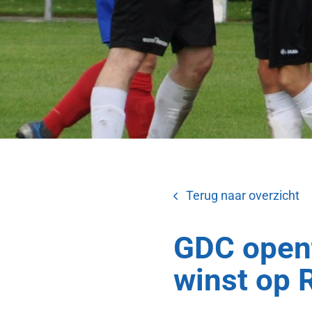
Terug naar overzicht
GDC opent
winst op 