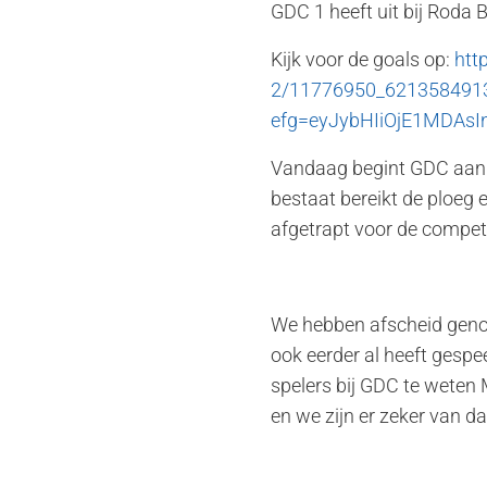
GDC 1 heeft uit bij Roda
Kijk voor de goals op:
htt
2/11776950_621358491
efg=eyJybHIiOjE1MDAs
Vandaag begint GDC aan ee
bestaat bereikt de ploeg
afgetrapt voor de competi
We hebben afscheid genom
ook eerder al heeft gesp
spelers bij GDC te weten
en we zijn er zeker van dat