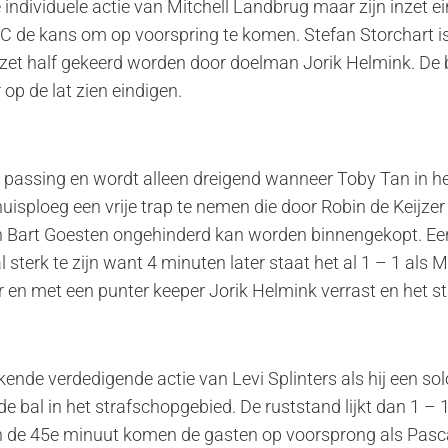
dividuele actie van Mitchell Landbrug maar zijn inzet eindi
GDC de kans om op voorspring te komen. Stefan Storchart i
 inzet half gekeerd worden door doelman Jorik Helmink. De 
r op de lat zien eindigen.
e passing en wordt alleen dreigend wanneer Toby Tan in he
huisploeg een vrije trap te nemen die door Robin de Keijz
ten Bart Goesten ongehinderd kan worden binnengekopt. 
l sterk te zijn want 4 minuten later staat het al 1 – 1 als
r en met een punter keeper Jorik Helmink verrast en het st
ende verdedigende actie van Levi Splinters als hij een so
de bal in het strafschopgebied. De ruststand lijkt dan 1 
In de 45e minuut komen de gasten op voorsprong als Pasc