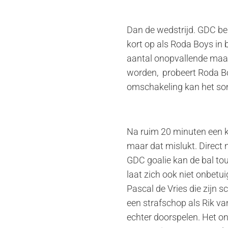
Dan de wedstrijd. GDC beg
kort op als Roda Boys in 
aantal onopvallende maar
worden, probeert Roda Bo
omschakeling kan het som
Na ruim 20 minuten een kl
maar dat mislukt. Direct
GDC goalie kan de bal to
laat zich ook niet onbetu
Pascal de Vries die zijn s
een strafschop als Rik v
echter doorspelen. Het o