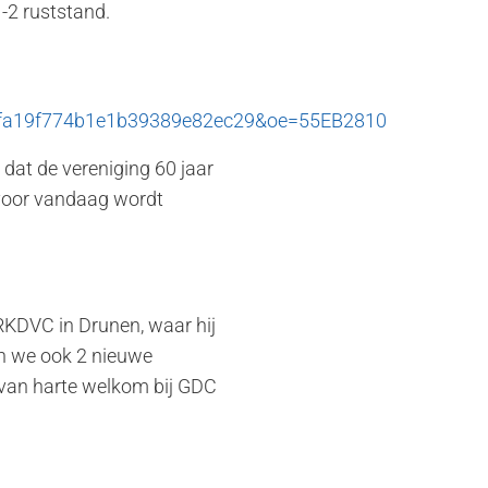
-2 ruststand.
fa19f774b1e1b39389e82ec29&oe=55EB2810
 dat de vereniging 60 jaar
rvoor vandaag wordt
RKDVC in Drunen, waar hij
en we ook 2 nieuwe
 van harte welkom bij GDC