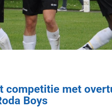
 competitie met over
Roda Boys