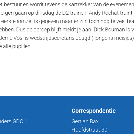
et bestuur en wordt tevens de kartrekker van de evenem
ergen gaan op dinsdag de D2 trainen. Andy Rochat train
e eerste aanzet is gegeven maar er zijn toch nog te veel te
hebben. Dus de oproep blijft meldt je aan. Dick Bouman is w
errie Vos is wedstrijdsecretaris Jeugd ( jongens meisjes)
 alle pupillen.
Correspondentie
nders GDC 1
Gertjan Bax
Hoofdstraat 30