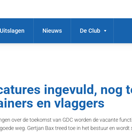
Uitslagen
Nieuws
De Club
catures ingevuld, nog 
rainers en vlaggers
tingen over de toekomst van GDC worden de vacante func
 goede weg. Gertjan Bax treed toe in het bestuur en word