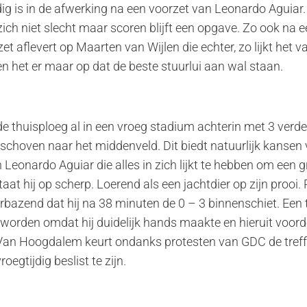
dig is in de afwerking na een voorzet van Leonardo Aguia
zich niet slecht maar scoren blijft een opgave. Zo ook na e
t aflevert op Maarten van Wijlen die echter, zo lijkt het va
 het er maar op dat de beste stuurlui aan wal staan.
de thuisploeg al in een vroeg stadium achterin met 3 verde
choven naar het middenveld. Dit biedt natuurlijk kansen v
n Leonardo Aguiar die alles in zich lijkt te hebben om een 
aat hij op scherp. Loerend als een jachtdier op zijn prooi
erbazend dat hij na 38 minuten de 0 – 3 binnenschiet. Een t
rden omdat hij duidelijk hands maakte en hieruit voorde
Van Hoogdalem keurt ondanks protesten van GDC de treff
roegtijdig beslist te zijn.