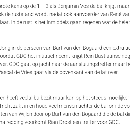
rote kans op de 1 – 3 als Benjamin Vos de bal krijgt maar v
3 ook de ruststand wordt nadat ook aanvoerder van René v
aat. In de rust is het inmiddels gaan regenen wat de hele 2
Jong in de persoon van Bart van den Bogaard een extra aa
ordat GDC het initiatief neemt krijgt Rein Bastiaanse nog
over. GDC gaat op jacht naar de aansluitingstreffer maar h
scal de Vries gaat via de bovenkant van de lat over.
en heeft veelal balbezit maar kan op het steeds moeilijker
 Tricht zakt in en houd veel mensen achter de bal om de v
n van Wijlen door op Bart van den Bogaard die de bal dir
a redding voorkomt Rian Drost een treffer voor GDC.