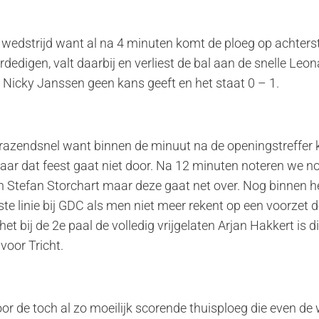
 wedstrijd want al na 4 minuten komt de ploeg op achter
rdedigen, valt daarbij en verliest de bal aan de snelle Leon
 Nicky Janssen geen kans geeft en het staat 0 – 1.
razendsnel want binnen de minuut na de openingstreffer kr
aar dat feest gaat niet door. Na 12 minuten noteren we n
n Stefan Storchart maar deze gaat net over. Nog binnen he
ste linie bij GDC als men niet meer rekent op een voorzet d
t bij de 2e paal de volledig vrijgelaten Arjan Hakkert is 
voor Tricht.
or de toch al zo moeilijk scorende thuisploeg die even de w