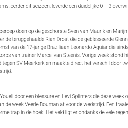
ams, eerder dit seizoen, leverde een duidelijke 0 – 3 over
beroep doen op de geschorste Sven van Maurik en Marijn 
er de teruggehaalde Rian Drost die de geblesseerde Gle
mst van de 17-jarige Braziliaan Leonardo Aguiar die sinds
rps van trainer Marcel van Steenis. Vorige week stond hij
jd tegen SV Meerkerk en maakte direct het verschil door t
trijd.
Youell door een blessure en Levi Splinters die deze week
 van de week Veerle Bouman af voor de wedstrijd. Een fraai
erme trap in de hoek. Het veld ligt er ondanks de vele rege