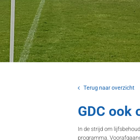
Terug naar overzicht
GDC ook o
In de strijd om lijfsbeho
programma. Voorafgaand a