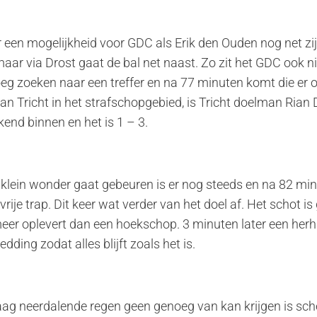
 een mogelijkheid voor GDC als Erik den Ouden nog net zij
maar via Drost gaat de bal net naast. Zo zit het GDC ook 
oeg zoeken naar een treffer en na 77 minuten komt die er oo
van Tricht in het strafschopgebied, is Tricht doelman Rian
kend binnen en het is 1 – 3.
n klein wonder gaat gebeuren is er nog steeds en na 82 m
ije trap. Dit keer wat verder van het doel af. Het schot is
meer oplevert dan een hoekschop. 3 minuten later een herh
edding zodat alles blijft zoals het is.
taag neerdalende regen geen genoeg van kan krijgen is sch