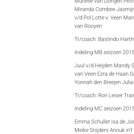
Murielle van Dongen Pet
Miranda Combee Jasmijn L
v/d Pol Lotte v. Veen Man
van Rooyen
Tr/coach: Bastindo Hartm
Indeling MB seizoen 201
Juul v/d Heijden Mandy 
van Veen Ezra de Haan Sa
Yonnah den Breejen Juli
Tr/coach: Ron Leiser Trai
Indeling MC seizoen 201
Emma Schuller Isa de Jon
Meike Snijders Anouk in