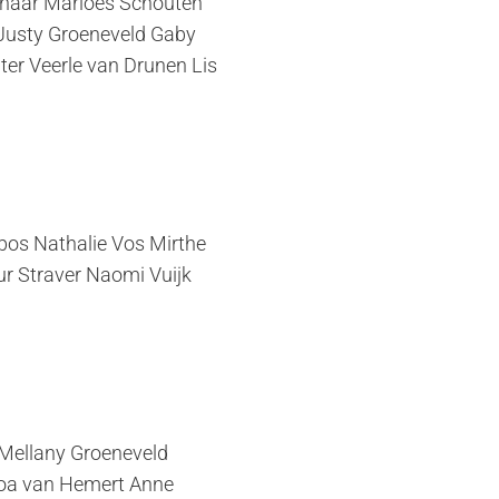
khaar Marloes Schouten
 Justy Groeneveld Gaby
iter Veerle van Drunen Lis
bos Nathalie Vos Mirthe
ur Straver Naomi Vuijk
 Mellany Groeneveld
Noa van Hemert Anne