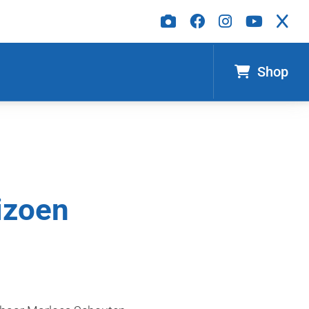
Shop
izoen