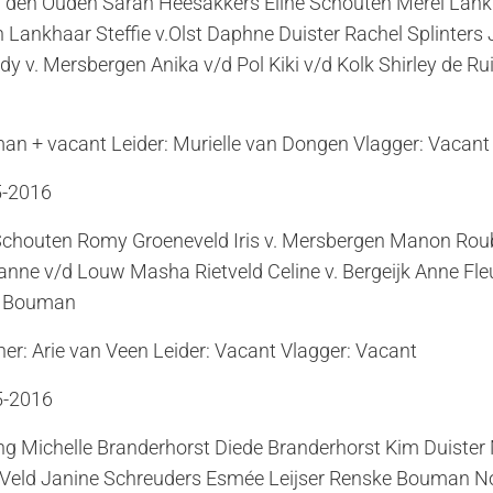
ri den Ouden Sarah Heesakkers Eline Schouten Merel Lan
ankhaar Steffie v.Olst Daphne Duister Rachel Splinters
dy v. Mersbergen Anika v/d Pol Kiki v/d Kolk Shirley de Ru
an + vacant Leider: Murielle van Dongen Vlagger: Vacant
5-2016
Schouten Romy Groeneveld Iris v. Mersbergen Manon Rou
nne v/d Louw Masha Rietveld Celine v. Bergeijk Anne Fle
a Bouman
ner: Arie van Veen Leider: Vacant Vlagger: Vacant
5-2016
g Michelle Branderhorst Diede Branderhorst Kim Duister
’t Veld Janine Schreuders Esmée Leijser Renske Bouman 