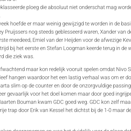
klasseerde ploeg die absoluut niet onderschat mag worde
.
week hoefde er maar weinig gewijzigd te worden in de bas
rey Pruijssers nog steeds geblesseerd waren, Xander van
erste meedeed, Emiel van der Heijden voor de afwezige Ke
rijd bij het eerste en Stefan Loogman keerde terug in de w
d die ziek was.
fwachtend maar kon redelijk vooruit spelen omdat Nivo S
leef hangen waardoor het een lastig verhaal was om er d
arta slim op de counter en door de onzorgvuldige passin
er gevaarlijk voor het doel komen maar door goed ingrijp
r Maarten Bouman kwam GDC goed weg. GDC kon zelf maar 
je trap door Erik van Kessel het dichtst bij de 1-0 maar de