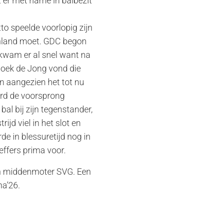
 er met name in balbezit
to speelde voorlopig zijn
enland moet. GDC begon
e kwam er al snel want na
 Loek de Jong vond die
n aangezien het tot nu
erd de voorsprong
bal bij zijn tegenstander,
jd viel in het slot en
de in blessuretijd nog in
effers prima voor.
en middenmoter SVG. Een
na’26.