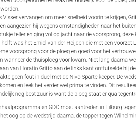
 zaken doorgenomen en was het duidelijk voor de ploeg dat
e worden.
 Visser vervangen om meer snelheid voorin te krijgen, Grit
izoen aangezien hij wegens omstandigheden naar het buit
stukje feller en ging vol op jacht naar de voorsprong, dez
 helft was het Emiel van der Heijden die met een voorzet
me voorsprong voor de ploeg en goed voor het vertrouwe
open wanneer de thuisploeg voor kwam. Niet lang daarna w
an van Horatio Gritto aan de links kant ontfutselde hij de 
e geen fout in duel met de Nivo Sparte keeper. De wedstri
omen en leek het verder wel prima te vinden. Dit resulteer
ndelijk nog best zuur is want de ploeg staat er qua tegentr
 inhaalprogramma en GDC moet aantreden in Tilburg teg
 het oog op de wedstrijd daarna, de topper tegen Wilhelmi