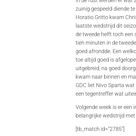
In de rust werden er wat
zuinig gespeeld diende t
Horatio Gritto kwam Chris
laatste wedstrijd dit se
de tweede helft toch een 
tien minuten in de tweede
goed afrondde. Een welko
toe altijd goed is afgel
uitgebreid, na goed doorga
kwam naar binnen en maakt
GDC liet Nivo Sparta wat k
een tegentreffer wat uitei
Volgende week is er een
belangrijke wedstrijd met
[tb_match id=”2785″]