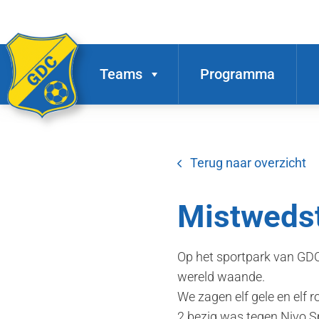
Teams
Programma
Terug naar overzicht
Mistwedst
Op het sportpark van GDC
wereld waande.
We zagen elf gele en elf r
2 bezig was tegen Nivo S