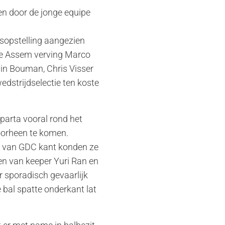
n door de jonge equipe
isopstelling aangezien
 de Assem verving Marco
vin Bouman, Chris Visser
edstrijdselectie ten koste
parta vooral rond het
oorheen te komen.
g van GDC kant konden ze
en van keeper Yuri Ran en
sporadisch gevaarlijk
 bal spatte onderkant lat