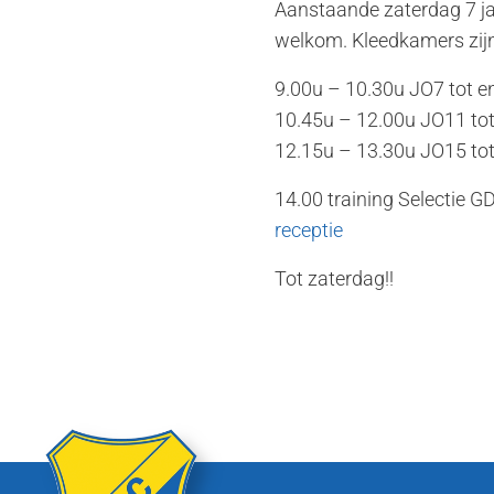
Aanstaande zaterdag 7 jan
welkom. Kleedkamers zijn o
9.00u – 10.30u JO7 tot 
10.45u – 12.00u JO11 to
12.15u – 13.30u JO15 to
14.00 training Selectie G
receptie
Tot zaterdag!!