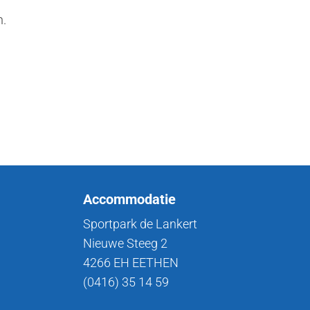
n.
Accommodatie
Sportpark de Lankert
Nieuwe Steeg 2
4266 EH EETHEN
(0416) 35 14 59