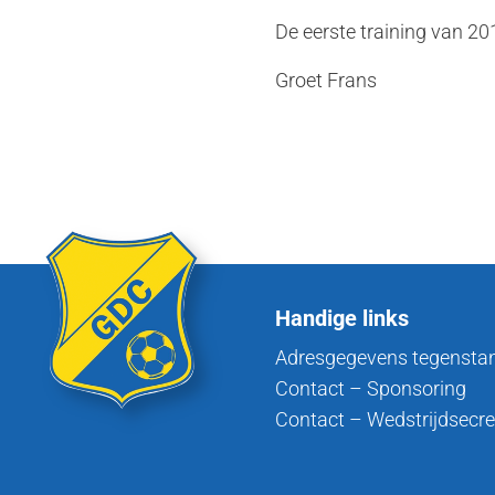
De eerste training van 201
Groet Frans
Handige links
Adresgegevens tegensta
Contact – Sponsoring
Contact – Wedstrijdsecre