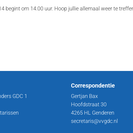
4 begint om 14.00 uur. Hoop jullie allemaal weer te treffe
Correspondentie
nders GDC 1
Gertjan Bax
Hoofdstraat 30
tarissen
4265 HL Genderen
secretaris@vvgdc.nl