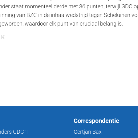
nder staat momenteel derde met 36 punten, terwijl GDC o
nning van BZC in de inhaalwedstrijd tegen Scheluinen vori
eworden, waardoor elk punt van cruciaal belang is.
 K
Correspondentie
nders GDC 1
Gertjan Bax