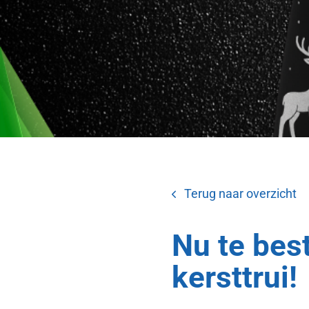
Terug naar overzicht
Nu te bes
kersttrui!