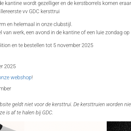
e kantine wordt gezelliger en de kerstborrels komen eraa
allereerste vv GDC kersttrui
rm en helemaal in onze clubstijl.
el van werk, een avond in de kantine of een luie zondag op
dition en te bestellen tot 5 november 2025
er 2025
onze
webshop
!
ember
site geldt niet voor de kersttrui. De kersttruien worden ni
e is af te halen bij GDC.