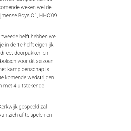
de komende weken wel de
lijmense Boys C1, HHC’09
 de tweede helft hebben we
in de 1e helft eigenlijk
 direct doorpakken en
mbolisch voor dit seizoen
m het kampioenschap is
. De komende wedstrijden
en met 4 uitstekende
Kerkwijk gespeeld zal
an zich af te spelen en