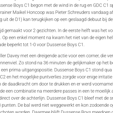
ssense Boys C1 begon met de wind in de rug en GDC C1 sp
 trainer Maikel Honcoop was Pieter Schreuders vandaag af
g uit de D1) kan terugkijken op een geslaagd debuut bij de
jd gemaakt voor 2 gezichten. In de eerste helft was het v
 Op een enkel moment na kwam het niet van de eigen helf
hade beperkt tot 1-0 voor Dussense Boys C1.
aller Davey met een dreigende actie voor een corner, die ve
innenviel. Zo stond na 36 minuten de gelijkmaker op het b
jd een prima uitgangspositie. Dussense Boys C1 stond qua
2 en het mogelijke puntverlies zorgde voor enige irritatie
n de daadkracht om door te drukken en er werd voornameli
gde een combinatie na meerdere passes in een te moeilijk
irect over de achterlijn. Dussense Boys C1 bleef met de sn
 3 punten. De bal werd niet weggewerkt en kon zodoende op
schoten worden. Daarmee blijft Dussense Boys meedoen