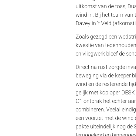
uitkomst van de toss, Du
wind in. Bij het team van
Davey in ’t Veld (afkomsti
Zoals gezegd een wedstri
kwestie van tegenhouden.
en vliegwerk bleef de sc
Direct na rust zorgde inv
beweging via de keeper b
wind en de resterende ti
gelijk met koploper DESK C
C1 ontbrak het echter aa
combineren. Veelal eindi
een voorzet met de wind d
pakte uiteindelijk nog de
teruggelegd en binnenge