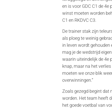
en is voor GDC C1 de 4e p
winst moeten worden beha
C1 en RKDVC C3.
De trainer stak zijn teleu
als ploeg te weinig gebra
in leven wordt gehouden e
mag je de wedstrijd eigenl
waarin uiteindelijk de 4e
knap, maar na het verlie
moeten we onze blik weer 
overwinningen.”
Zoals gezegd begint dat m
worden. Het team heeft da
het goede voetbal van vo