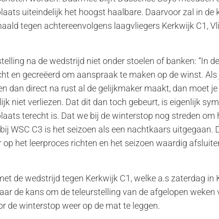
laats uiteindelijk het hoogst haalbare. Daarvoor zal in 
ald tegen achtereenvolgens laagvliegers Kerkwijk C1, V
rstelling na de wedstrijd niet onder stoelen of banken: “In
cht en gecreëerd om aanspraak te maken op de winst. Als je 
n dan direct na rust al de gelijkmaker maakt, dan moet je
ijk niet verliezen. Dat dit dan toch gebeurt, is eigenlijk sy
 plaats terecht is. Dat we bij de winterstop nog streden o
s bij WSC C3 is het seizoen als een nachtkaars uitgegaan
op het leerproces richten en het seizoen waardig afsluit
et de wedstrijd tegen Kerkwijk C1, welke a.s zaterdag in 
ar de kans om de teleurstelling van de afgelopen weken v
or de winterstop weer op de mat te leggen.