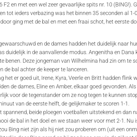
 F2 en met een wel zeer gevaarlijke spits nr. 10 (BING!).
en tot ieders verbazing was het binnen 35 seconden al 1-0
oor ging met de bal en met een fraai schot, het eerste do
gewaarschuwd en de dames hadden het duidelijk naar hun
as duidelijk in de aanvallende modus. Angenitha en Dana 
te benen. Deze jongeman van Wilhelmina had zin om te sc
n de bal achter de keeper te lanceren.
het er goed uit, Irene, Kyra, Veerle en Britt hadden flink 
dden de dames, Eline en Amber, elkaar goed gevonden. Als 
aarlijk voor de tegenstander om ze nog tegen te kunnen st
inuut van de eerste helft, de gelijkmaker te scoren 1-1.
 het spannend, beide ploegen voetballen uitstekend en dan 
ooi de bal in het doel en we staan weer voor met 2-1. Nu 
u Bing niet zijn als hij niet zou proberen om (uit een onm