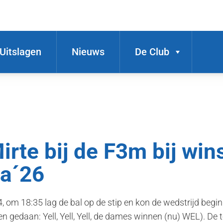
Uitslagen
Nieuws
De Club
rte bij de F3m bij win
na´26
om 18:35 lag de bal op de stip en kon de wedstrijd begin
 gedaan: Yell, Yell, Yell, de dames winnen (nu) WEL). De 