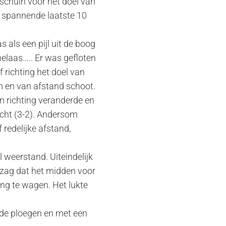
(schuin voor het doel van
en spannende laatste 10
 als een pijl uit de boog
helaas….. Er was gefloten
 richting het doel van
m en van afstand schoot.
n richting veranderde en
acht (3-2). Andersom
 redelijke afstand,
 weerstand. Uiteindelijk
zag dat het midden voor
ing te wagen. Het lukte
eide ploegen en met een