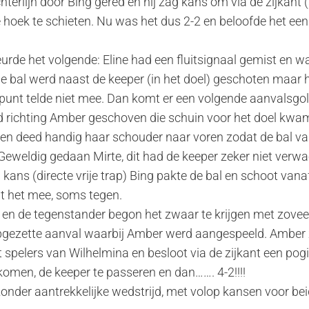
hterlijn door Bing gered en hij zag kans om via de zijkant 
te hoek te schieten. Nu was het dus 2-2 en beloofde het e
urde het volgende: Eline had een fluitsignaal gemist en was
 de bal werd naast de keeper (in het doel) geschoten maar 
punt telde niet mee. Dan komt er een volgende aanvalsgolf
d richting Amber geschoven die schuin voor het doel kwa
 en deed handig haar schouder naar voren zodat de bal va
Geweldig gedaan Mirte, dit had de keeper zeker niet verw
ans (directe vrije trap) Bing pakte de bal en schoot vanaf
it het mee, soms tegen.
en de tegenstander begon het zwaar te krijgen met zoveel
gezette aanval waarbij Amber werd aangespeeld. Amber 
 spelers van Wilhelmina en besloot via de zijkant een pog
komen, de keeper te passeren en dan……. 4-2!!!!
jzonder aantrekkelijke wedstrijd, met volop kansen voor b