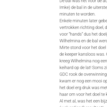
De bal was net voor de ac
Imke) de bal in de uiters
minuten te worden.
Enkele minuten later gebe
vertrokken richting doel,
voor “hands” dus het doel
Wilhelmina en de bal wer
Mirte stond voor het doel
de keeper kansloos was. 
kreeg Wilhelmina nog een k
keihard op de lat! Soms z
GDC rook de overwinning 
kwam er nog een mooi op
het doel erg druk was met
haar om voor het doel te 
Al met al, was het een bi