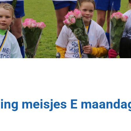
ining meisjes E maanda