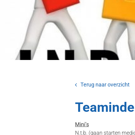
Terug naar overzicht
Teamindel
Mini’s
N.t.b. (gaan starten med