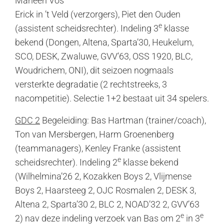
Marleen Vos
Erick in ’t Veld (verzorgers), Piet den Ouden
e
(assistent scheidsrechter). Indeling 3
klasse
bekend (Dongen, Altena, Sparta’30, Heukelum,
SCO, DESK, Zwaluwe, GVV’63, OSS 1920, BLC,
Woudrichem, ONI), dit seizoen nogmaals
versterkte degradatie (2 rechtstreeks, 3
nacompetitie). Selectie 1+2 bestaat uit 34 spelers.
GDC 2
Begeleiding: Bas Hartman (trainer/coach),
Ton van Mersbergen, Harm Groenenberg
(teammanagers), Kenley Franke (assistent
e
scheidsrechter). Indeling 2
klasse bekend
(Wilhelmina’26 2, Kozakken Boys 2, Vlijmense
Boys 2, Haarsteeg 2, OJC Rosmalen 2, DESK 3,
Altena 2, Sparta’30 2, BLC 2, NOAD’32 2, GVV’63
e
e
2) nav deze indeling verzoek van Bas om 2
in 3