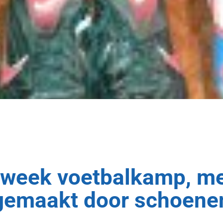
 week voetbalkamp, m
gemaakt door schoene