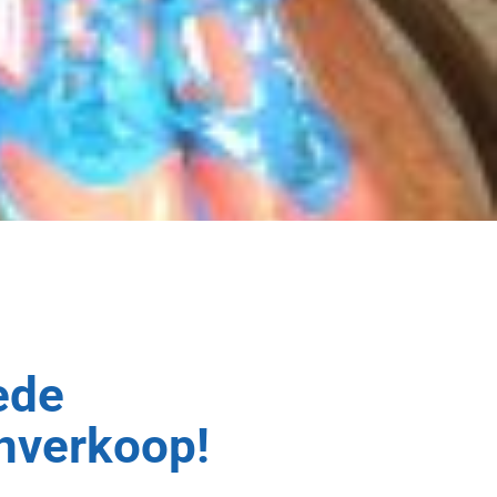
ede
nverkoop!