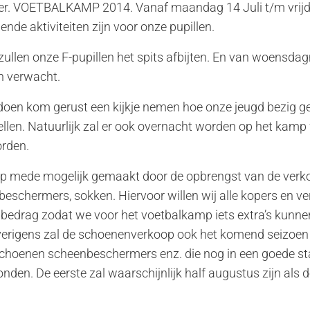
er. VOETBALKAMP 2014. Vanaf maandag 14 Juli t/m vrijdag
ende aktiviteiten zijn voor onze pupillen.
llen onze F-pupillen het spits afbijten. En van woensda
n verwacht.
 doen kom gerust een kijkje nemen hoe onze jeugd bezig 
ellen. Natuurlijk zal er ook overnacht worden op het kamp
orden.
kamp mede mogelijk gemaakt door de opbrengst van de ve
eschermers, sokken. Hiervoor willen wij alle kopers en v
 bedrag zodat we voor het voetbalkamp iets extra’s kunne
verigens zal de schoenenverkoop ook het komend seizoe
choenen scheenbeschermers enz. die nog in een goede staa
den. De eerste zal waarschijnlijk half augustus zijn als d