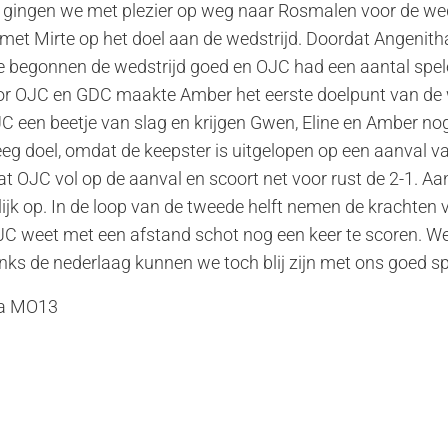
 gingen we met plezier op weg naar Rosmalen voor de we
 Mirte op het doel aan de wedstrijd. Doordat Angenitha e
 begonnen de wedstrijd goed en OJC had een aantal spel
r OJC en GDC maakte Amber het eerste doelpunt van de w
C een beetje van slag en krijgen Gwen, Eline en Amber no
eg doel, omdat de keepster is uitgelopen op een aanval v
t OJC vol op de aanval en scoort net voor rust de 2-1. Aa
elijk op. In de loop van de tweede helft nemen de krachte
C weet met een afstand schot nog een keer te scoren. We 
anks de nederlaag kunnen we toch blij zijn met ons goed sp
da MO13