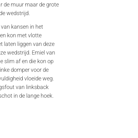
aar de muur maar de grote
e wedstrijd.
 van kansen in het
en kon met vlotte
t laten liggen van deze
eze wedstrijd. Emiel van
e slim af en die kon op
flinke domper voor de
vuldigheid vloeide weg.
ngsfout van linksback
chot in de lange hoek.