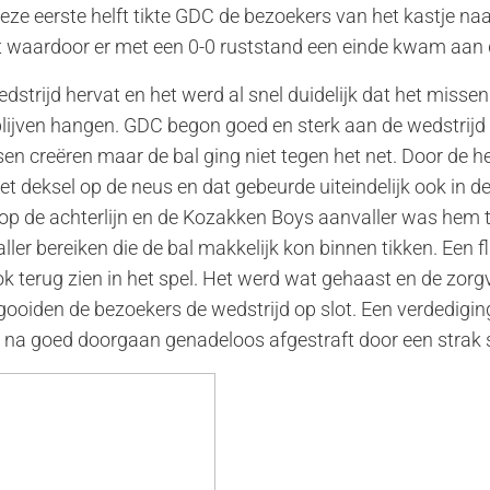
 deze eerste helft tikte GDC de bezoekers van het kastje n
 waardoor er met een 0-0 ruststand een einde kwam aan d
strijd hervat en het werd al snel duidelijk dat het missen
blijven hangen. GDC begon goed en sterk aan de wedstrijd 
n creëren maar de bal ging niet tegen het net. Door de he
het deksel op de neus en dat gebeurde uiteindelijk ook in d
h op de achterlijn en de Kozakken Boys aanvaller was hem t
ller bereiken die de bal makkelijk kon binnen tikken. Een 
ook terug zien in het spel. Het werd wat gehaast en de zorg
gooiden de bezoekers de wedstrijd op slot. Een verdedigi
a goed doorgaan genadeloos afgestraft door een strak s