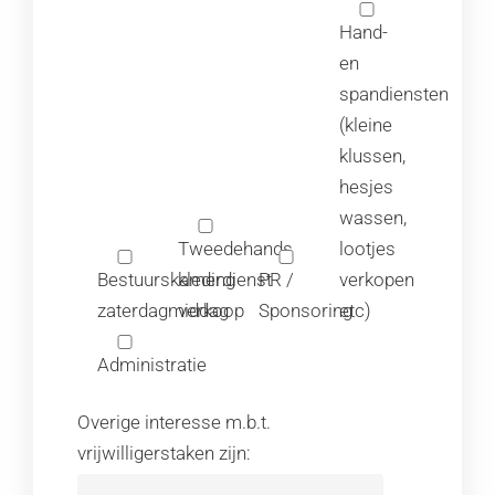
Hand-
en
spandiensten
(kleine
klussen,
hesjes
wassen,
Tweedehands
lootjes
Bestuurskamerdienst
kleding
PR /
verkopen
zaterdagmiddag
verkoop
Sponsoring
etc)
Administratie
Overige interesse m.b.t.
vrijwilligerstaken zijn: