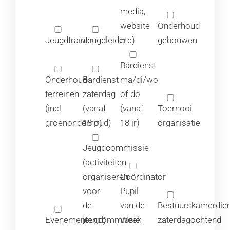
media,
website
Onderhoud
Jeugdtrainer
Jeugdleider
etc)
gebouwen
Bardienst
Onderhoud
Bardienst
ma/di/wo
terreinen
zaterdag
of do
(incl
(vanaf
(vanaf
Toernooi
groenonderhoud)
18 jr)
18 jr)
organisatie
Jeugdcommissie
(activiteiten
organiseren
Coördinator
voor
Pupil
de
van de
Bestuurskamerdie
Evenementencommissie
jeugd)
Week
zaterdagochtend