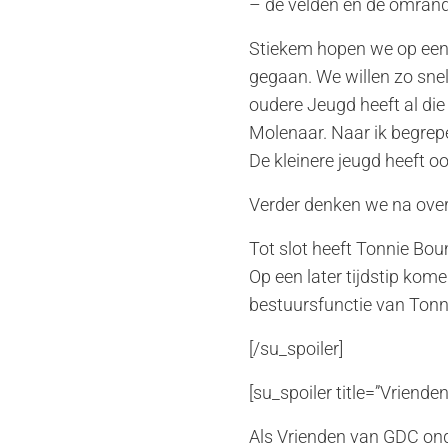
– de velden en de omrand
Stiekem hopen we op een v
gegaan. We willen zo snel
oudere Jeugd heeft al die
Molenaar. Naar ik begrepe
De kleinere jeugd heeft o
Verder denken we na over
Tot slot heeft Tonnie Bou
Op een later tijdstip ko
bestuursfunctie van Tonn
[/su_spoiler]
[su_spoiler title=”Vriende
Als Vrienden van GDC on