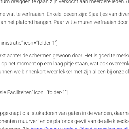
atum dreigden te gaan zijn verkocht aan meerdere leden. 
e wat te verfraaien. Enkele ideeen zijn: Sjaaltjes van diver
n het plafond hangen. Paar witte muren verfraaien door fot
inistratie” icon=”folder-1″]
rkt achter de schermen gewoon door. Het is goed te mer
s op het moment op een laag pitje staan, wat ook overee
kunnen we binnenkort weer lekker met zijn alleen bij onze c
e Faciliteiten” icon=”folder-1″]
pgeknapt o.a. stukadoren van gaten in de wanden, daarna
enten muurverf en de plafonds gewit van de alle kleedk