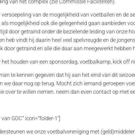
ing van het complex (zie Commissie Faciliteiten).
ersoepeling van de mogelijkheid van voetballen en de sele
 als mogelijkheid ook die gelegenheid gaan aanbieden voo
 tijd door getraind onder de bezielende leiding van onze h
n heb vindt hij daarin heel veel spelvreugde en de jongens
ok door getraind en alle die daar aan meegewerkt hebben h
 het houden van een sponsordag, voetbalkamp, kick off n
man te kennen gegeven dat hij aan het eind van dit seizoen
men we daar nog op terug. Mocht zich iemand geroepen vo
ie over te willen nemen. neem dan even contact op met e
n van GDC” icon=”folder-1″]
dersteunen we onze voetbalvereniging met (geld)middele