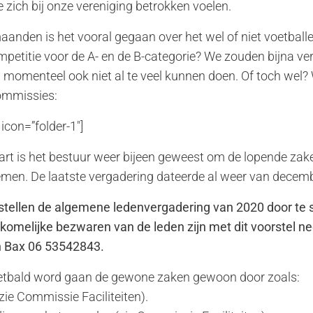
e zich bij onze vereniging betrokken voelen.
nden is het vooral gegaan over het wel of niet voetballen
petitie voor de A- en de B-categorie? We zouden bijna ve
momenteel ook niet al te veel kunnen doen. Of toch wel? 
commissies:
 icon=”folder-1″]
rt is het bestuur weer bijeen geweest om de lopende zak
emen. De laatste vergadering dateerde al weer van decem
 stellen de algemene ledenvergadering van 2020 door te
omelijke bezwaren van de leden zijn met dit voorstel n
n Bax 06 53542843.
oetbald word gaan de gewone zaken gewoon door zoals:
e Commissie Faciliteiten).