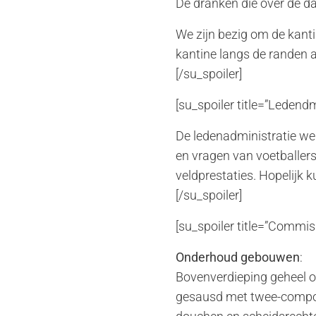
De dranken die over de d
We zijn bezig om de kantin
kantine langs de randen aa
[/su_spoiler]
[su_spoiler title=”Ledendm
De ledenadministratie we
en vragen van voetballer
veldprestaties. Hopelijk 
[/su_spoiler]
[su_spoiler title=”Commissi
Onderhoud gebouwen
:
Bovenverdieping geheel o
gesausd met twee-compon