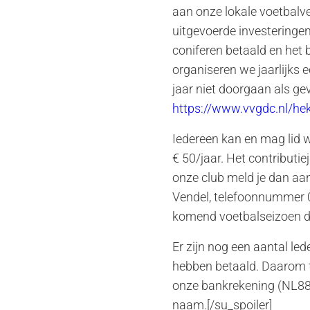
aan onze lokale voetbalve
uitgevoerde investeringen
coniferen betaald en het
organiseren we jaarlijks 
jaar niet doorgaan als ge
https://www.vvgdc.nl/he
Iedereen kan en mag lid w
€ 50/jaar. Het contributie
onze club meld je dan a
Vendel, telefoonnummer 
komend voetbalseizoen de
Er zijn nog een aantal le
hebben betaald. Daarom t
onze bankrekening (NL8
naam.[/su_spoiler]