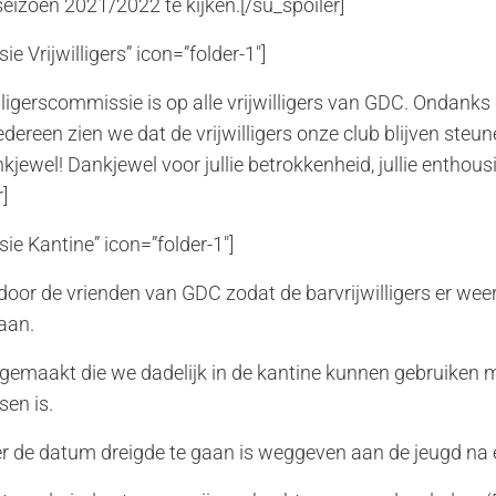
eizoen 2021/2022 te kijken.[/su_spoiler]
e Vrijwilligers” icon=”folder-1″]
illigerscommissie is op alle vrijwilligers van GDC. Ondanks
iedereen zien we dat de vrijwilligers onze club blijven st
kjewel! Dankjewel voor jullie betrokkenheid, jullie enthous
]
ie Kantine” icon=”folder-1″]
 door de vrienden van GDC zodat de barvrijwilligers er weer
aan.
d gemaakt die we dadelijk in de kantine kunnen gebruiken
sen is.
er de datum dreigde te gaan is weggeven aan de jeugd na e