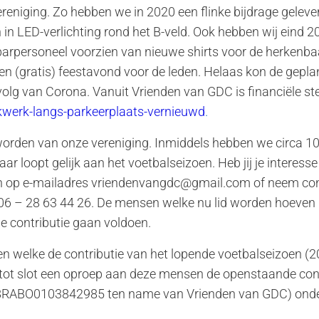
reniging. Zo hebben we in 2020 een flinke bijdrage geleve
 in LED-verlichting rond het B-veld. Ook hebben wij eind 
 barpersoneel voorzien van nieuwe shirts voor de herkenb
een (gratis) feestavond voor de leden. Helaas kon de gep
volg van Corona. Vanuit Vrienden van GDC is financiële s
kwerk-langs-parkeerplaats-vernieuwd
.
orden van onze vereniging. Inmiddels hebben we circa 100
jaar loopt gelijk aan het voetbalseizoen. Heb jij je interes
an op e-mailadres vriendenvangdc@gmail.com of neem co
06 – 28 63 44 26. De mensen welke nu lid worden hoeven
 contributie gaan voldoen.
den welke de contributie van het lopende voetbalseizoen (
ot slot een oproep aan deze mensen de openstaande cont
8RABO0103842985 ten name van Vrienden van GDC) onder