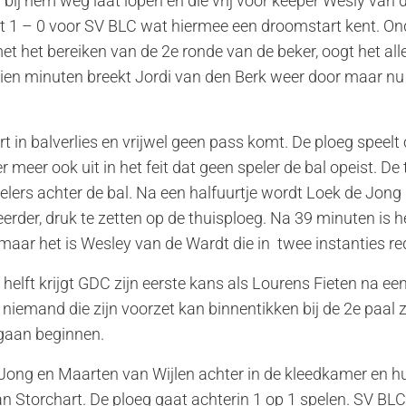
bij hem weg laat lopen en die vrij voor keeper Wesly van 
at 1 – 0 voor SV BLC wat hiermee een droomstart kent. O
t het bereiken van de 2e ronde van de beker, oogt het all
 tien minuten breekt Jordi van den Berk weer door maar n
 in balverlies en vrijwel geen pass komt. De ploeg speelt
 meer ook uit in het feit dat geen speler de bal opeist. De
pelers achter de bal. Na een halfuurtje wordt Loek de Jon
rder, druk te zetten op de thuisploeg. Na 39 minuten is h
 maar het is Wesley van de Wardt die in twee instanties re
e helft krijgt GDC zijn eerste kans als Lourens Fieten na een
is niemand die zijn voorzet kan binnentikken bij de 2e paal
gaan beginnen.
e Jong en Maarten van Wijlen achter in de kleedkamer en h
n Storchart. De ploeg gaat achterin 1 op 1 spelen. SV BL