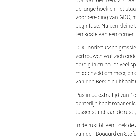
Jori van den Berk zomaar 
de lange hoek en het sta
voorbereiding van GDC, me
beginfase. Na een kleine
ten koste van een corner.
GDC ondertussen grossiert
vertrouwen wat zich onder
aardig in en houdt veel s
middenveld om meer, en ee
van den Berk die uithaalt
Pas in de extra tijd van 1
achterlijn haalt maar er 
tussenstand aan de rust 
In de rust blijven Loek d
van den Bogaard en Stefa