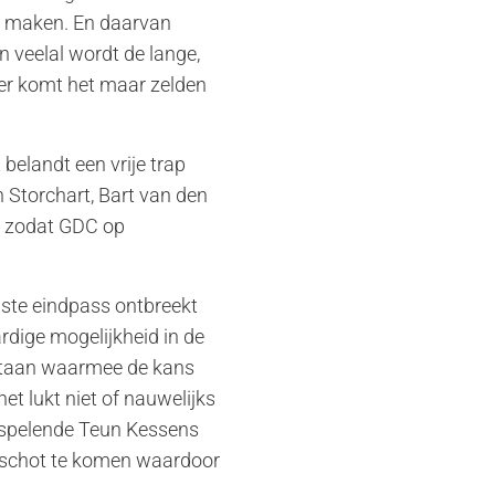
et maken. En daarvan
n veelal wordt de lange,
ver komt het maar zelden
belandt een vrije trap
n Storchart, Bart van den
n zodat GDC op
iste eindpass ontbreekt
ardige mogelijkheid in de
 staan waarmee de kans
et lukt niet of nauwelijks
 spelende Teun Kessens
en schot te komen waardoor