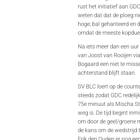
rust het initiatief aan G
weten dat dat de ploeg nie
hoge, bal gehanteerd en 
omdat de meeste kopduel
Na iets meer dan een uur 
van Joost van Rooijen via
Bogaard een niet te miss
achterstand blijft staan.
SV BLC loert op de counte
steeds zodat GDC redelijk 
75e minuut als Mischa St
weg is. De tijd begint inm
om door de geel/groene m
de kans om de wedstrijd t
Erik den Ouden er nog een