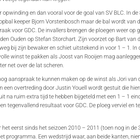
r opwinding en dan vooral voor de goal van SV BLC. In de
opbal keeper Bjorn Vorstenbosch maar de bal wordt van de
 raak voor GDC. De invallers brengen de ploegen weer op ge
 den Ouden op Stefan Storchart. Zijn voorzet op Bart van
eg bij zijn bewaker en schiet uitstekend in voor 1 – 1. In
volle winst te pakken als Joost van Rooijen mag aanlegge
hter net over de lat scheren.
og aanspraak te kunnen maken op de winst als Jori van de
 een overtreding door Justin Youell wordt gestuit die hier
it na ruim extra tijd te hebben bijgeteld met een 1 – 1 ein
en tegenvallend resultaat voor GDC. De ploeg verviel en te
 het eerst sinds het seizoen 2010 – 2011 (toen nog in de 
het programma. Een wedstrijd waar, aan beide kanten, nie