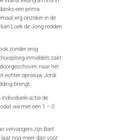
de Wardt keurig afrond in
ndanks een prima
emaal erg onzeker in de
u kan Loek de Jong redden
 ook zonder enig
 thuisploeg inmiddels zakt
g doorgeschoven naar het
et echter opnieuw Jordi
dding brengt.
 individuele actie de
 zodat we met een 1 – 0
un vervangers zijn Bart
C laat nog meer dan voor