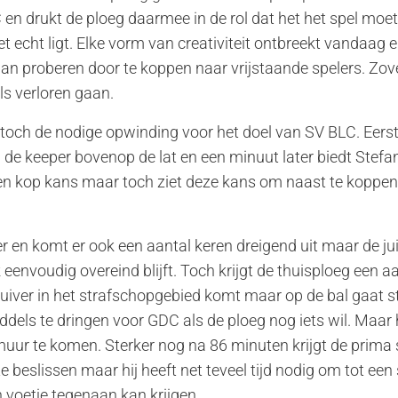
DC en drukt de ploeg daarmee in de rol dat het het spel mo
t echt ligt. Elke vorm van creativiteit ontbreekt vandaag e
dan proberen door te koppen naar vrijstaande spelers. Zo
s verloren gaan.
toch de nodige opwinding voor het doel van SV BLC. Eerst 
 de keeper bovenop de lat en een minuut later biedt Stefa
en kop kans maar toch ziet deze kans om naast te koppe
r en komt er ook een aantal keren dreigend uit maar de ju
eenvoudig overeind blijft. Toch krijgt de thuisploeg een a
uiver in het strafschopgebied komt maar op de bal gaat
iddels te dringen voor GDC als de ploeg nog iets wil. Maar h
uur te komen. Sterker nog na 86 minuten krijgt de prima
e beslissen maar hij heeft net teveel tijd nodig om tot e
 voetje tegenaan kan krijgen.