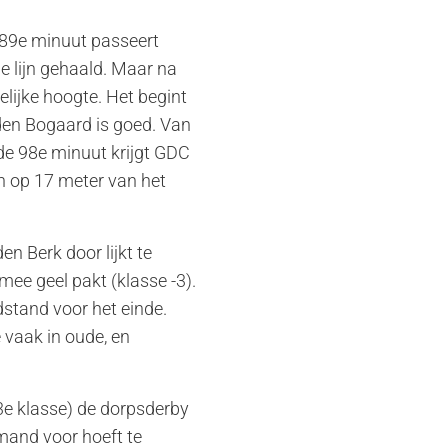
 89e minuut passeert
 lijn gehaald. Maar na
lijke hoogte. Het begint
 den Bogaard is goed. Van
 de 98e minuut krijgt GDC
n op 17 meter van het
n Berk door lijkt te
mee geel pakt (klasse -3).
dstand voor het einde.
 vaak in oude, en
3e klasse) de dorpsderby
mand voor hoeft te