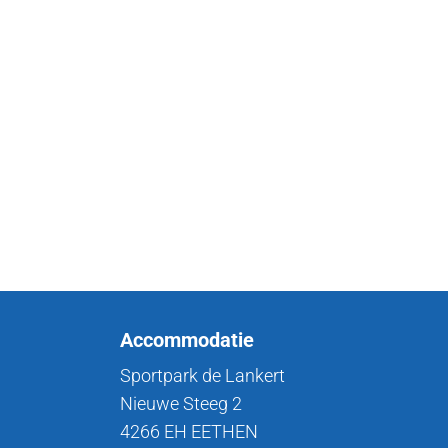
Accommodatie
Sportpark de Lankert
Nieuwe Steeg 2
4266 EH EETHEN