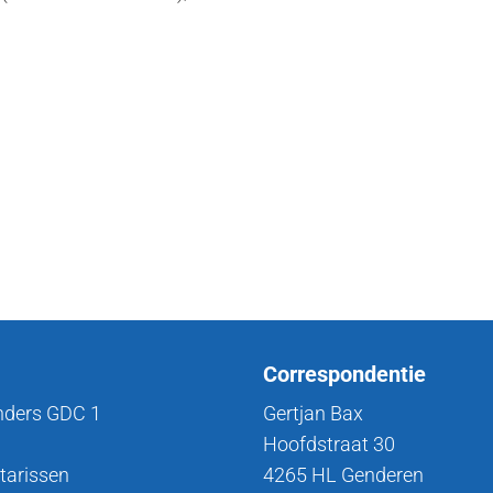
Correspondentie
nders GDC 1
Gertjan Bax
Hoofdstraat 30
tarissen
4265 HL Genderen