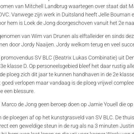
enomen van Mitchell Landbrug waartegen over staat dat M
VC. Vanwege zijn werk in Duitsland heeft Jelle Bouman 
Voor hem is Loek de Jong doorgeschoven vanuit het 2e naar 
enomen van Wim van Drunen als elftalleider en sinds deze 
en door Jordy Naaijen. Jordy welkom terug en veel succes
 promovendus SV BLC (Beatrix Lukas Combinatie) uit Den
 3e klasse D. Op personeelsgebied bleef het daar rustig 
e ploeg zich dit jaar te kunnen handhaven in de 2e klass
t goed verlopen maar vandaag is de ploeg vrijwel compleet 
 een blessure.
 Marco de Jong geen beroep doen op Jamie Youell die op 
 de ploegen af op het kunstgrasveld van SV BLC. De thuis
direct een geweldige steun in de rug als na 3 minuten Justin